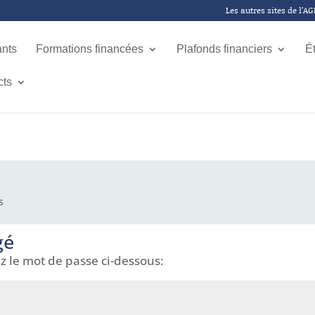
Les autres sites de l’A
ants
Formations financées
Plafonds financiers
É
cts
s
gé
ez le mot de passe ci-dessous: