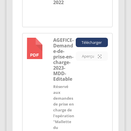
2022
AGEFICE-
Télécharger
Demand
PDF
e-de-
prise-en-
Aperçu
charge-
2023-
MDD-
Editable
Réservé
aux
demandes
de prise en
charge de
l'opération
"Mallette
du