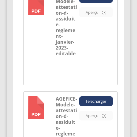
Modele-
PDF
attestati
on-d-
Aperçu
assiduit
e-
regleme
nt-
janvier-
2023-
editable
AGEFICE-
Télécharger
Modele-
PDF
attestati
on-d-
Aperçu
assiduit
e-
regleme