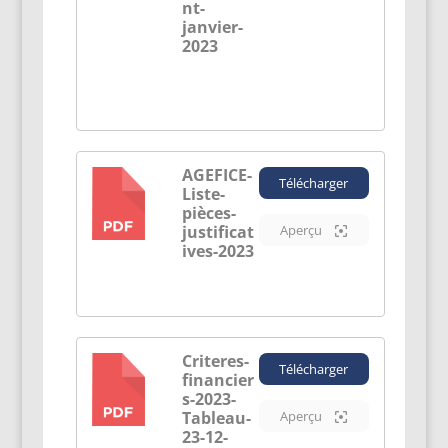
nt-
janvier-
2023
AGEFICE-
Télécharger
Liste-
PDF
pièces-
justificat
Aperçu
ives-2023
Criteres-
Télécharger
financier
PDF
s-2023-
Tableau-
Aperçu
23-12-