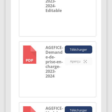
2023-
2024-
Editable
AGEFICE-
Télécharger
Demand
PDF
e-de-
prise-en-
Aperçu
charge-
2023-
2024
AGEFICE-
Télécharger