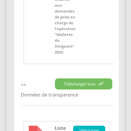
aux
demandes
de prise en
charge de
l'opération
"Mallette
du
Dirigeant"
2023.
Télécharger tous
Données de transparence
Liste
Télécharger