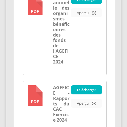
annuel
PDF
le des
organi
Aperçu
smes
bénéfic
iaires
des
fonds
de
l'AGEFI
CE-
2024
AGEFIC
Télécharger
E -
PDF
Rappor
ts du
Aperçu
CAC
Exercic
e 2024