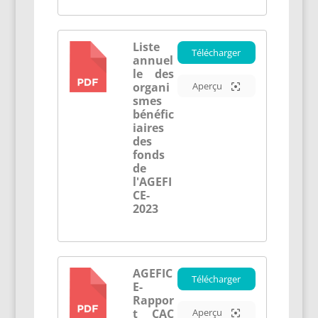
Liste
Télécharger
annuel
PDF
le des
organi
Aperçu
smes
bénéfic
iaires
des
fonds
de
l'AGEFI
CE-
2023
AGEFIC
Télécharger
E-
PDF
Rappor
t CAC
Aperçu