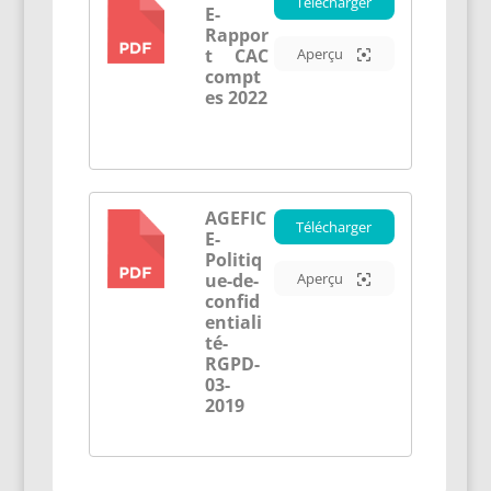
Télécharger
E-
PDF
Rappor
t CAC
Aperçu
compt
es 2022
AGEFIC
Télécharger
E-
PDF
Politiq
ue-de-
Aperçu
confid
entiali
té-
RGPD-
03-
2019