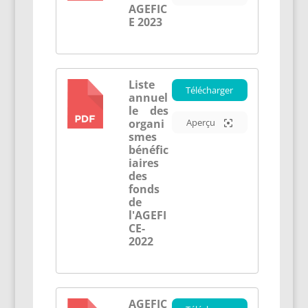
AGEFIC
E 2023
Liste
Télécharger
annuel
PDF
le des
organi
Aperçu
smes
bénéfic
iaires
des
fonds
de
l'AGEFI
CE-
2022
AGEFIC