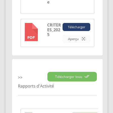
e
CRITER
Télécharger
ES_202
PDF
5
Aperçu
Télécharger tous
Rapports d'Activité