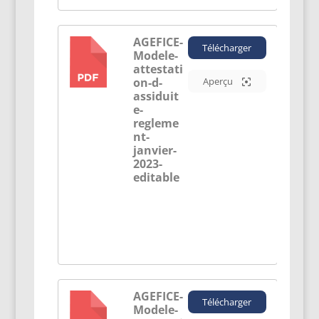
AGEFICE-
Télécharger
Modele-
PDF
attestati
on-d-
Aperçu
assiduit
e-
regleme
nt-
janvier-
2023-
editable
AGEFICE-
Télécharger
Modele-
PDF