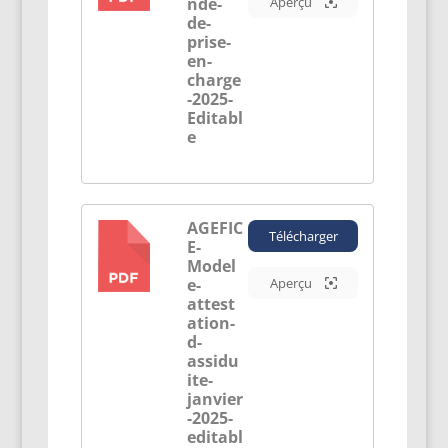
nde-
Aperçu
de-
prise-
en-
charge
-2025-
Editabl
e
AGEFIC
Télécharger
E-
PDF
Model
e-
Aperçu
attest
ation-
d-
assidu
ite-
janvier
-2025-
editabl