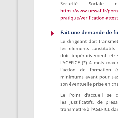
Sécurité Sociale 
https://www.urssaf.fr/porta
pratique/verification-attes
Fait une demande de f
E
Le dirigeant doit transme
les éléments constitutifs
doit impérativement êtr
l’AGEFICE (
*
) 4 mois max
l’action de formation
minimums avant pour s’ass
son éventuelle prise en cha
Le Point d’accueil se c
les justificatifs, de prés
transmettre à l’AGEFICE dan