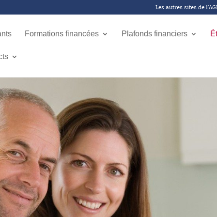
Les autres sites de l’A
ants
Formations financées
Plafonds financiers
É
cts