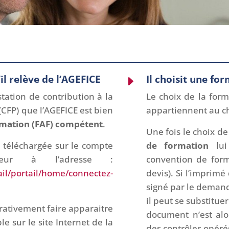
il relève de l’AGEFICE
Il choisit une fo
E
station de contribution à la
Le choix de la for
(CFP) que l’AGEFICE est bien
appartiennent au ch
rmation (FAF) compétent
.
Une fois le choix de
e téléchargée sur le compte
de formation
lui
eur à l’adresse :
convention de form
ail/portail/home/connectez-
devis). Si l’impri
signé par le demand
il peut se substitue
érativement faire apparaitre
document n’est al
le sur le site Internet de la
des contrôles opéré