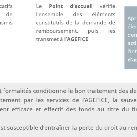
atifs
Le
Point d’accueil
vérifie
me de
l’ensemble des éléments
Apr
nsmis
constitutifs de la demande de
élé
remboursement, puis les
dem
transmet à
l’AGEFICE
ac
l’
d’a
 et formalités conditionne le bon traitement des 
itement par les services de l’AGEFICE, la sauv
ment efficace et effectif des fonds au titre du 
est susceptible d’entraîner la perte du droit au r