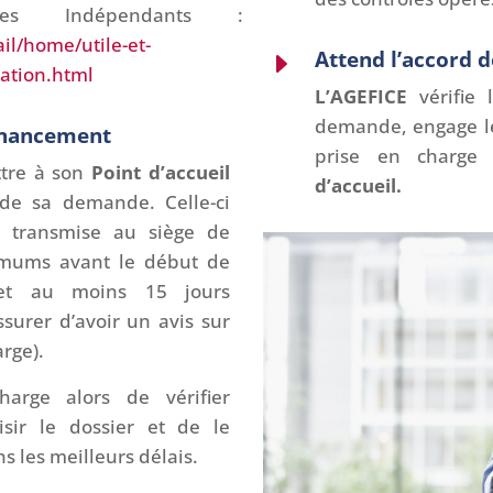
des Indépendants :
il/home/utile-et-
Attend l’accord d
E
tation.html
L’AGEFICE
vérifie
demande, engage le
inancement
prise en charge 
ttre à son
Point
d’accueil
d’accueil.
 de sa demande. Celle-ci
e transmise au siège de
imums avant le début de
 (et au moins 15 jours
urer d’avoir un avis sur
rge).
harge alors de vérifier
aisir le dossier et de le
s les meilleurs délais.