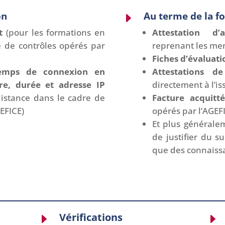
on
Au terme de la f
E
nt
(pour les formations en
Attestation d
e de contrôles opérés par
reprenant les me
Fiches
d’évaluati
 temps de connexion en
Attestations 
re, durée et adresse IP
directement à l’is
distance dans le cadre de
Facture acquit
EFICE)
opérés par l’AGEF
Et plus générale
de justifier du su
que des connaiss
Vérifications
E
E