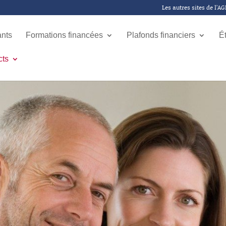
Les autres sites de l’A
ants
Formations financées
Plafonds financiers
É
cts