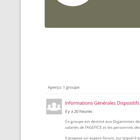
Groupes
Aperçu: 1 groupe
du
membre
Informations Générales Dispositi
il y a 20 heures
Ce groupe est destiné aux Organismes de f
salariés de l’AGEFICE et les personnels des
Il propose un espace forum, sur lequel il e