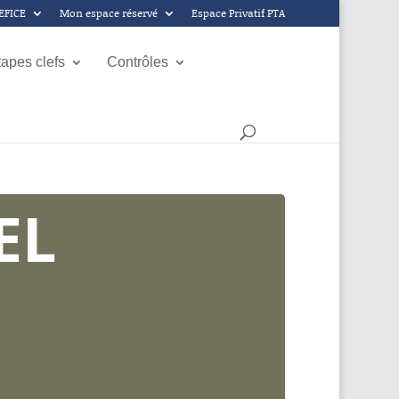
GEFICE
Mon espace réservé
Espace Privatif PTA
tapes clefs
Contrôles
EL