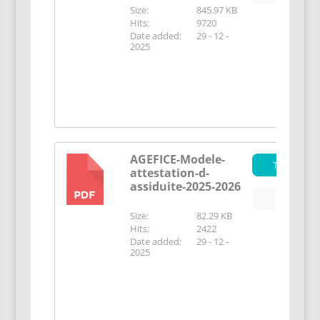
Size:
845.97 KB
Hits:
9720
Date added:
29 - 12 -
2025
AGEFICE-Modele-
Télécharge
attestation-d-
PDF
assiduite-2025-2026
Aperçu
Size:
82.29 KB
Hits:
2422
Date added:
29 - 12 -
2025