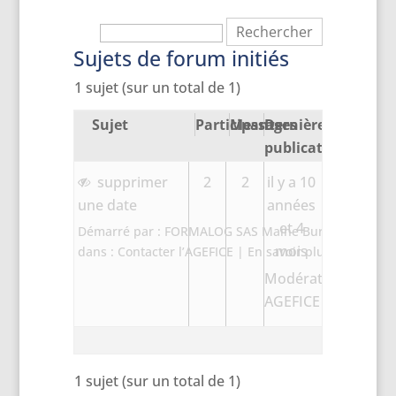
Sujets de forum initiés
1 sujet (sur un total de 1)
Sujet
Participants
Messages
Dernière
publication
supprimer
2
2
il y a 10
une date
années
et 4
Démarré par :
FORMALOG SAS Maine Bureautique
mois
dans :
Contacter l’AGEFICE | En savoir plus sur les Dis
Modération
AGEFICE
1 sujet (sur un total de 1)