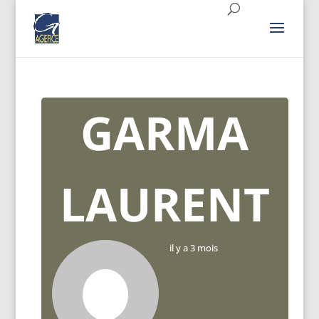
GARMA
LAURENT
il y a 3 mois