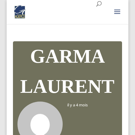
GARMA
LAURENT
il y a 4 mois