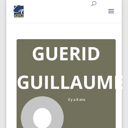
GUERID
GUILLAUME
il y a 8 ans