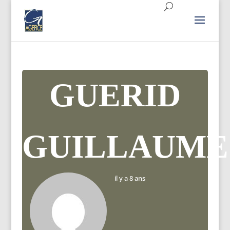
GUERID
GUILLAUME
il y a 8 ans