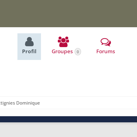
Profil
Groupes
Forums
0
tignies Dominique