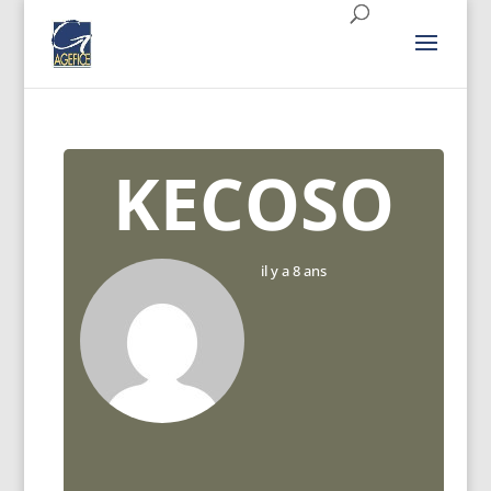
KECOSO
il y a 8 ans