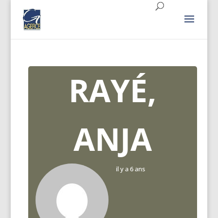
RAYÉ,
ANJA
il y a 6 ans