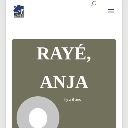
RAYÉ,
ANJA
il y a 6 ans