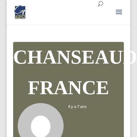
CHANSEAUD
FRANCE
il y a 7 ans