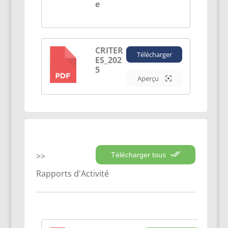
e
CRITER
Télécharger
ES_202
PDF
5
Aperçu
Télécharger tous
Rapports d'Activité