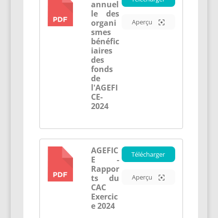
annuel
PDF
le des
organi
Aperçu
smes
bénéfic
iaires
des
fonds
de
l'AGEFI
CE-
2024
AGEFIC
Télécharger
E -
PDF
Rappor
ts du
Aperçu
CAC
Exercic
e 2024