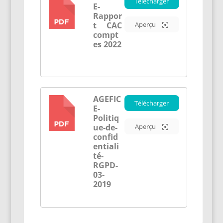
Télécharger
E-
PDF
Rappor
t CAC
Aperçu
compt
es 2022
AGEFIC
Télécharger
E-
PDF
Politiq
ue-de-
Aperçu
confid
entiali
té-
RGPD-
03-
2019