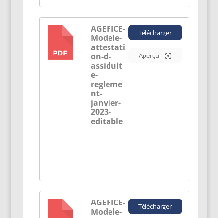
AGEFICE-
Télécharger
Modele-
PDF
attestati
on-d-
Aperçu
assiduit
e-
regleme
nt-
janvier-
2023-
editable
AGEFICE-
Télécharger
Modele-
PDF