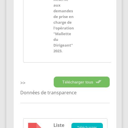
aux
demandes
de prise en
charge de
l'opération
"Mallette
du
Dirigeant"
2023.
Télécharger tous
Données de transparence
Liste
Télécharger