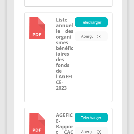
Liste
Télécharger
annuel
PDF
le des
organi
Aperçu
smes
bénéfic
iaires
des
fonds
de
l'AGEFI
CE-
2023
AGEFIC
Télécharger
E-
PDF
Rappor
t CAC
Aperçu