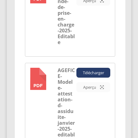
nde-
Aperçu
de-
prise-
en-
charge
-2025-
Editabl
e
AGEFIC
Télécharger
E-
PDF
Model
e-
Aperçu
attest
ation-
d-
assidu
ite-
janvier
-2025-
editabl