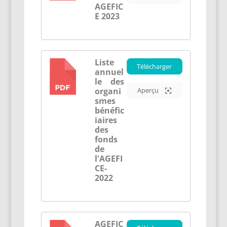
AGEFIC
E 2023
Liste
Télécharger
annuel
PDF
le des
organi
Aperçu
smes
bénéfic
iaires
des
fonds
de
l'AGEFI
CE-
2022
AGEFIC