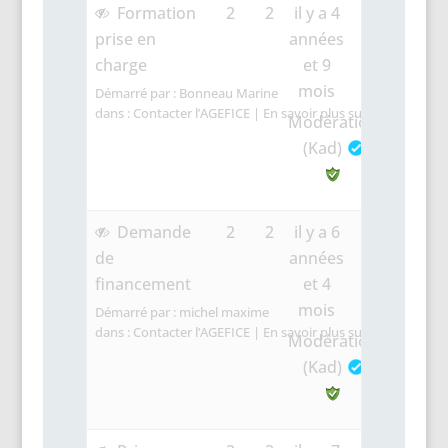
Formation
2
2
il y a 4
prise en
années
charge
et 9
mois
Démarré par :
Bonneau Marine
dans :
Contacter l’AGEFICE | En savoir plus sur les Dispositif
Modération
(Kad)
Demande
2
2
il y a 6
de
années
financement
et 4
mois
Démarré par :
michel maxime
dans :
Contacter l’AGEFICE | En savoir plus sur les Dispositif
Modération
(Kad)