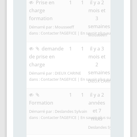
Prise en
1
1
il y a 2
charge
mois et
formation
3
semaines
Démarré par :
Mousseeff
dans :
Contacter l’AGEFICE | En savoir plus sur les Dispositif
Mousseeff
demande
1
1
il y a 3
de prise en
mois et
charge
2
semaines
Démarré par :
DIEUX CARINE
dans :
Contacter l’AGEFICE | En savoir plus sur les Dispositif
DIEUX CARINE
1
1
il y a 2
Formation
années
et 7
Démarré par :
Deslandes Sylvain
dans :
Contacter l’AGEFICE | En savoir plus sur les Dispositif
mois
Deslandes Sylvain