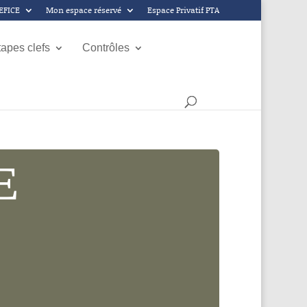
GEFICE
Mon espace réservé
Espace Privatif PTA
tapes clefs
Contrôles
E