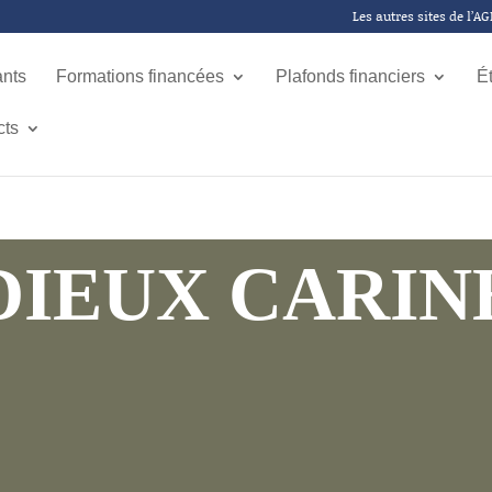
Les autres sites de l’A
ants
Formations financées
Plafonds financiers
É
cts
DIEUX CARIN