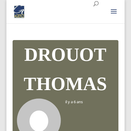
DROUOT
THOMAS
il y a 6 ans