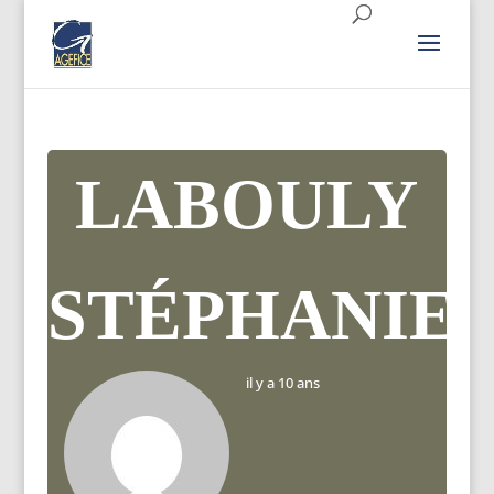
LABOULY
STÉPHANIE
il y a 10 ans