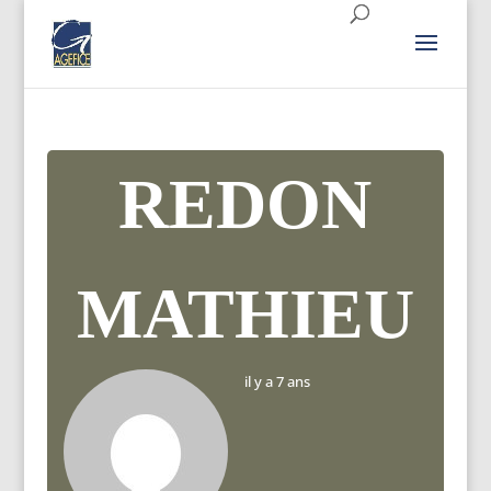
REDON
MATHIEU
il y a 7 ans