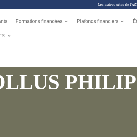
Les autres sites de l’A
ants
Formations financées
Plafonds financiers
É
cts
LLUS PHILI