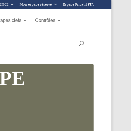
GEFICE
Mon espace réservé
Espace Privatif PTA
tapes clefs
Contrôles
PPE