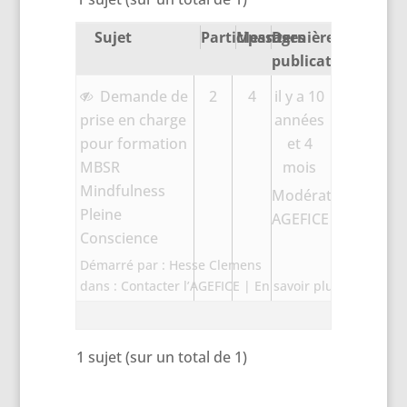
Sujet
Participants
Messages
Dernière
publication
Demande de
2
4
il y a 10
prise en charge
années
pour formation
et 4
MBSR
mois
Mindfulness
Modération
Pleine
AGEFICE
Conscience
Démarré par :
Hesse Clemens
dans :
Contacter l’AGEFICE | En savoir plus sur les Dis
1 sujet (sur un total de 1)