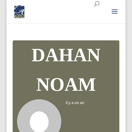
DAHAN
NOAM
il y a un an