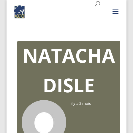
NATACHA
DISLE
il y a 2 mois