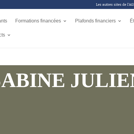
Les autres sites de l’A
ants
Formations financées
Plafonds financiers
É
cts
SABINE JULIE