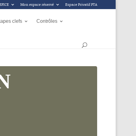
GEFICE
Mon espace réservé
Espace Privatif PTA
tapes clefs
Contrôles
N