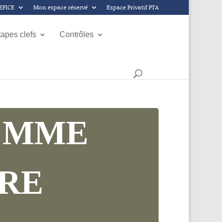
GEFICE
Mon espace réservé
Espace Privatif PTA
tapes clefs
Contrôles
: MME
VRE