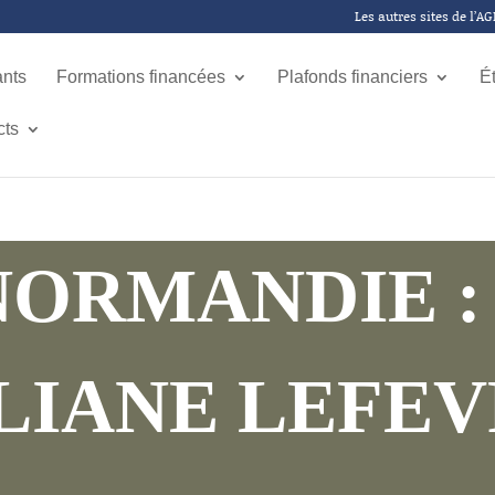
Les autres sites de l’A
ants
Formations financées
Plafonds financiers
É
cts
NORMANDIE 
LIANE LEFE