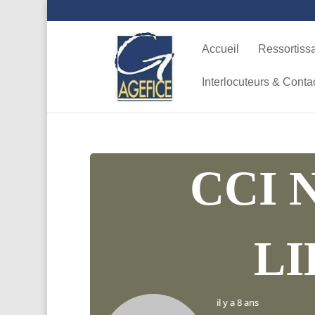
Accueil
Ressortiss
Interlocuteurs & Conta
CCI 
LI
il y a 8 ans