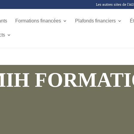
Les autres sites de l’A
ants
Formations financées
Plafonds financiers
É
cts
IH FORMAT