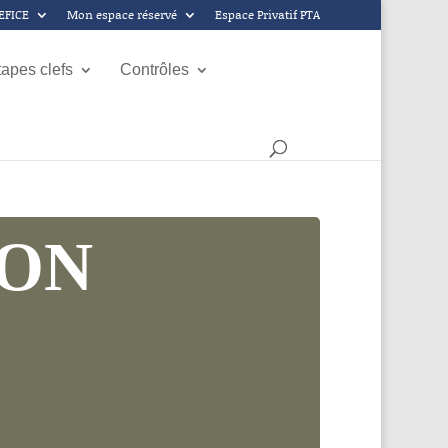
GEFICE
Mon espace réservé
Espace Privatif PTA
tapes clefs
Contrôles
ION