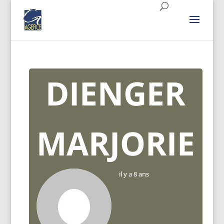
DIENGER
MARJORIE
il y a 8 ans