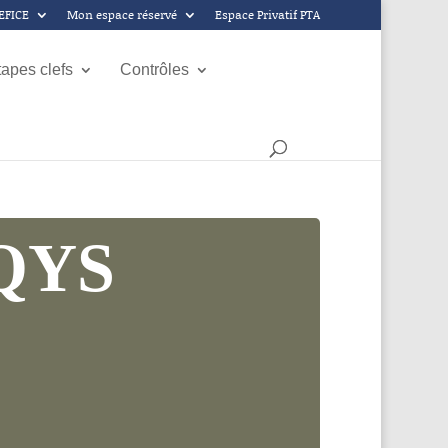
GEFICE
Mon espace réservé
Espace Privatif PTA
tapes clefs
Contrôles
QYS