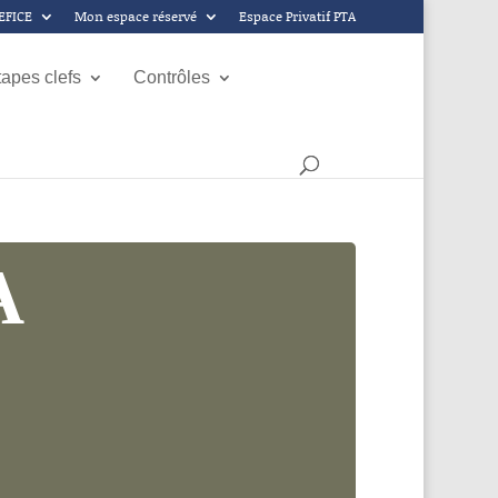
GEFICE
Mon espace réservé
Espace Privatif PTA
tapes clefs
Contrôles
A