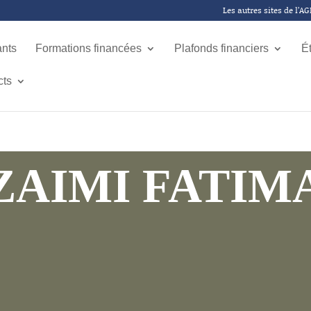
Les autres sites de l’A
ants
Formations financées
Plafonds financiers
É
cts
ZAIMI FATIM