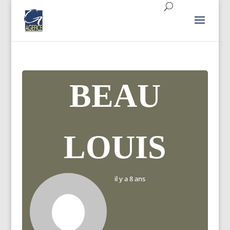
BEAU
LOUIS
il y a 8 ans