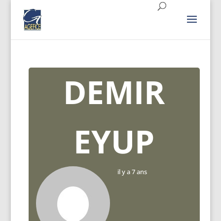
DEMIR
EYUP
il y a 7 ans