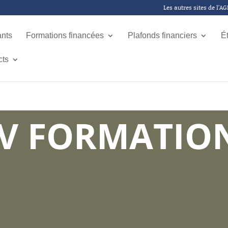
Les autres sites de l’A
ants
Formations financées
Plafonds financiers
É
cts
V FORMATIO