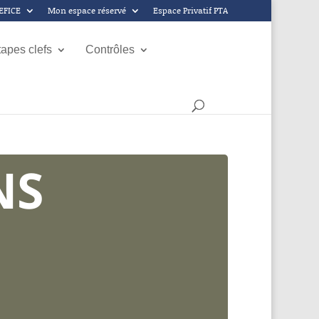
GEFICE
Mon espace réservé
Espace Privatif PTA
tapes clefs
Contrôles
NS