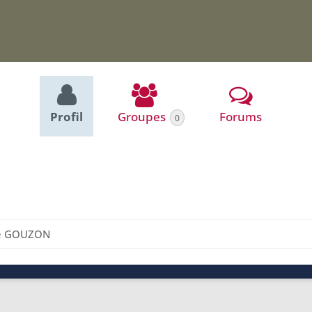
Profil
Groupes
Forums
0
le GOUZON