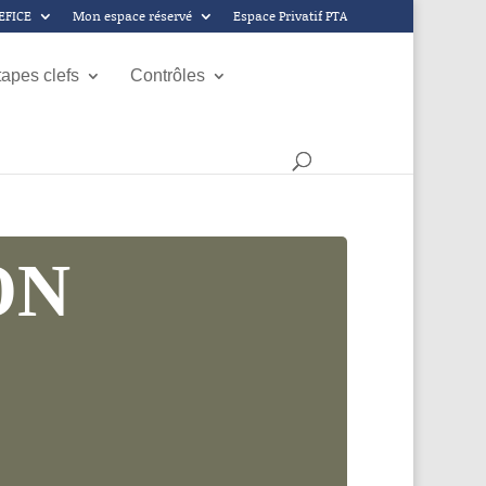
GEFICE
Mon espace réservé
Espace Privatif PTA
tapes clefs
Contrôles
ON