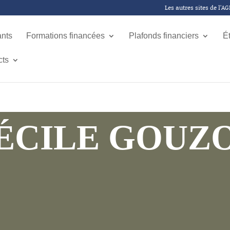
Les autres sites de l’A
ants
Formations financées
Plafonds financiers
É
cts
ÉCILE GOUZ