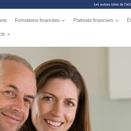
Les autres sites de l’A
ants
Formations financées
Plafonds financiers
É
cts