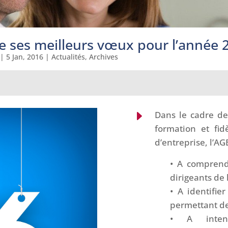
e ses meilleurs vœux pour l’année 
|
5 Jan, 2016
|
Actualités
,
Archives
E
Dans le cadre de
formation et fi
d’entreprise, l’A
• A comprend
dirigeants de 
• A identifie
permettant de
• A intens