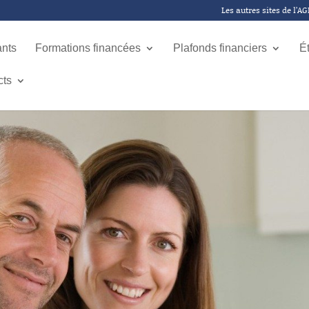
Les autres sites de l’A
ants
Formations financées
Plafonds financiers
É
cts