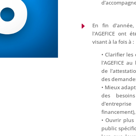
d’accompagnem
E
En fin d’année,
l’AGEFICE ont ét
visant à la fois à :
• Clarifier le
l’AGEFICE au 
de l’attesta
des demandes, 
• Mieux adapte
des besoin
d’entrepris
financement),
• Ouvrir plus
public spécif