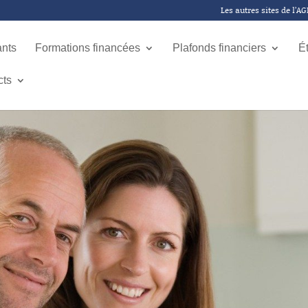
Les autres sites de l’A
ants
Formations financées
Plafonds financiers
É
cts