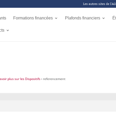
Les autres sites de l’A
ants
Formations financées
Plafonds financiers
É
cts
voir plus sur les Dispositifs
›
referencement