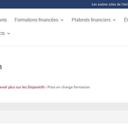
Les autres sites de l’A
ants
Formations financées
Plafonds financiers
É
cts
n
voir plus sur les Dispositifs
›
Prise en charge formation