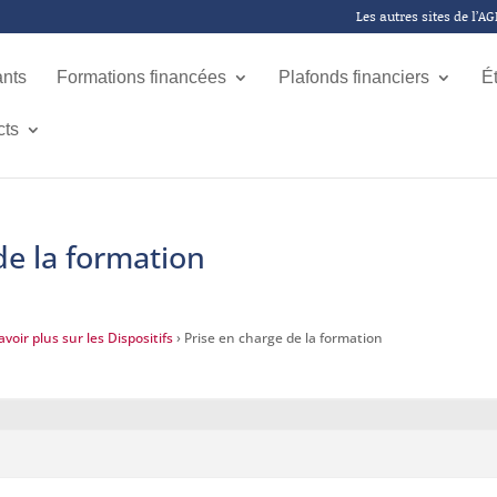
Les autres sites de l’A
ants
Formations financées
Plafonds financiers
É
cts
de la formation
voir plus sur les Dispositifs
›
Prise en charge de la formation