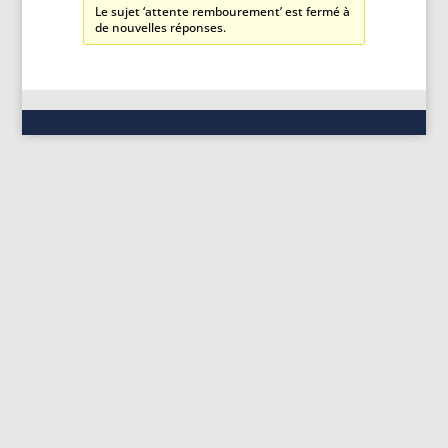
Le sujet ‘attente rembourement’ est fermé à
de nouvelles réponses.