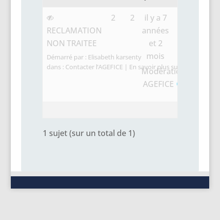
2
2
il y a 7
RECLAMATION
années
NON TRAITEE
et 2
mois
Démarré par :
Elisabeth karsenty
dans :
Contacter l’AGEFICE | En savoir plus sur les Dispositif
Modération
AGEFICE
1 sujet (sur un total de 1)