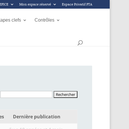
GEFICE
Mon espace réservé
Espace Privatif PTA
tapes clefs
Contrôles
es
Dernière publication